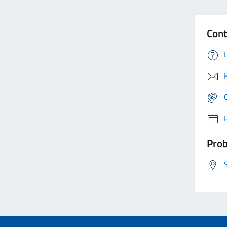
Cont
Prob