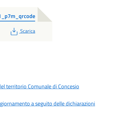
a1_p7m_qrcode
PDF
Scarica
del territorio Comunale di Concesio
aggiornamento a seguito delle dichiarazioni