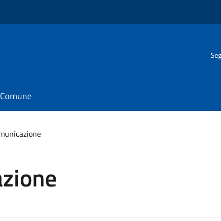
Seg
il Comune
omunicazione
azione