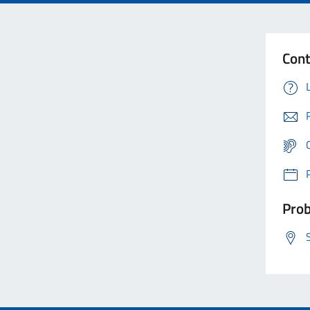
Cont
Prob