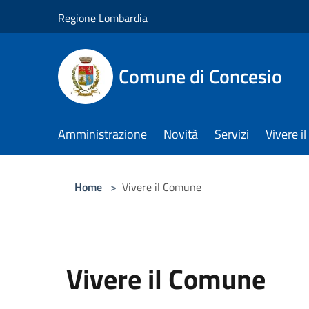
Salta al contenuto principale
Regione Lombardia
Comune di Concesio
Amministrazione
Novità
Servizi
Vivere 
Home
>
Vivere il Comune
Vivere il Comune