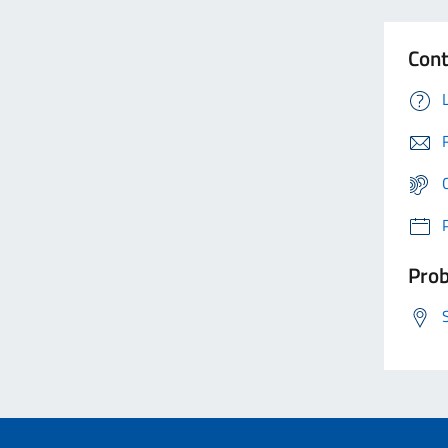
Cont
Prob