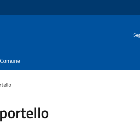
Seg
il Comune
rtello
portello