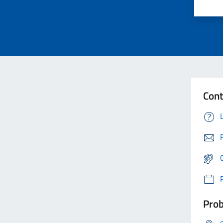
Cont
Prob