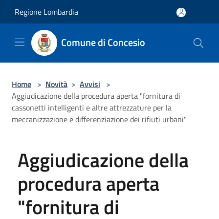
Salta al contenuto principale
Regione Lombardia
Comune di Concesio
Home
>
Novità
>
Avvisi
>
Aggiudicazione della procedura aperta "fornitura di
cassonetti intelligenti e altre attrezzature per la
meccanizzazione e differenziazione dei rifiuti urbani"
Aggiudicazione della
procedura aperta
"fornitura di