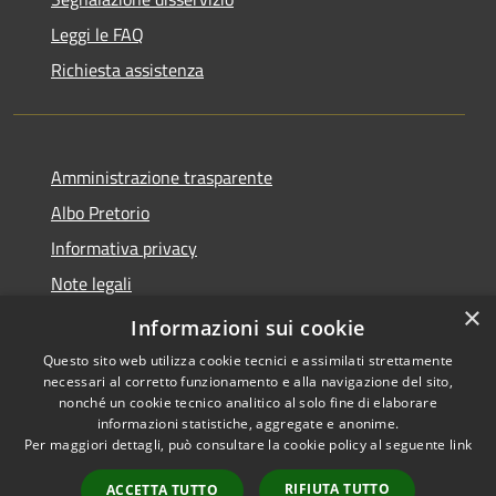
Leggi le FAQ
Richiesta assistenza
Amministrazione trasparente
Albo Pretorio
Informativa privacy
Note legali
×
Dichiarazione di accessibilità
Informazioni sui cookie
Questo sito web utilizza cookie tecnici e assimilati strettamente
necessari al corretto funzionamento e alla navigazione del sito,
nonché un cookie tecnico analitico al solo fine di elaborare
informazioni statistiche, aggregate e anonime.
RSS
Copyright © 2021 •
Per maggiori dettagli, può consultare la cookie policy al seguente
link
Accessibilità
Comune di Concesio •
Privacy
Powered by
Municipium
•
RIFIUTA TUTTO
ACCETTA TUTTO