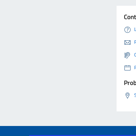
Cont
Prob