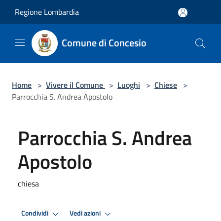
Salta al contenuto principale
Regione Lombardia
Comune di Concesio
Home
>
Vivere il Comune
>
Luoghi
>
Chiese
>
Parrocchia S. Andrea Apostolo
Parrocchia S. Andrea
Apostolo
chiesa
Condividi
Vedi azioni