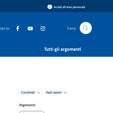
Accedi all'area personale
uici su
Cerca
Tutti gli argomenti
Condividi
Vedi azioni
Argomenti: