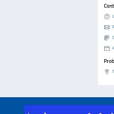
Cont
Prob