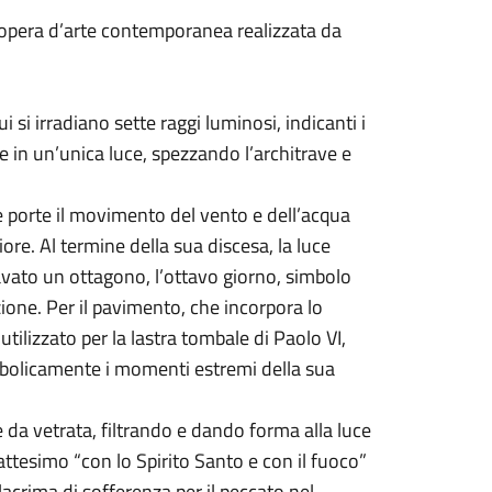
n’opera d’arte contemporanea realizzata da
ui si irradiano sette raggi luminosi, indicanti i
 in un’unica luce, spezzando l’architrave e
e porte il movi­mento del vento e dell’acqua
ore. Al termine della sua discesa, la luce
avato un ottagono, l’ottavo giorno, simbolo
ione. Per il pavimento, che incorpora lo
tilizzato per la lastra tom­bale di Paolo VI,
imbolicamente i momenti estremi della sua
e da vetrata, fil­trando e dando forma alla luce
 Battesimo “con lo Spirito Santo e con il fuoco”
 lacrima di sofferenza per il peccato nel