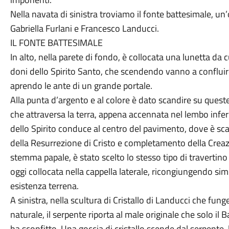
Nella navata di sinistra troviamo il fonte battesimale, u
Gabriella Furlani e Francesco Landucci.
IL FONTE BATTESIMALE
In alto, nella parete di fondo, è col­locata una lunetta da c
doni dello Spirito Santo, che scendendo vanno a confluire
aprendo le ante di un grande portale.
Alla punta d’argento e al colore è dato scandire su quest
che at­traversa la terra, appena accennata nel lembo inferi
dello Spirito con­duce al centro del pavimento, dove è sc
della Resurrezione di Cristo e completamento della Creaz
stemma papale, è stato scelto lo stesso tipo di travertino u
oggi collocata nel­la cappella laterale, ricongiungendo s
esistenza terrena.
A sinistra, nella scultura di Cristallo di Landucci che fung
na­turale, il serpente riporta al male ori­ginale che solo il
ha scon­fitto. Una goccia di cristallo scende dal serpente,