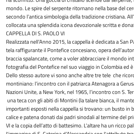
mondo. Le spire del serpente ritornano nella base del cer
secondo l’antica simbologia della tradizione cristiana. All
collocata una splendida icona devo­zionale scritta e dona
CAPPELLA DI S. PAOLO VI
Realizzata nell’Anno 2015, la cappella è dedicata a San P
tela raffigurante il Pontefice concesiano, opera dell’auto
braccia spalancate, come a voler abbracciare il mondo in
fotografia del Pontefice nel suo viaggio in Colombia ed è
Dello stesso autore vi sono anche altre tre tele che rico
montiniano: l’incontro con il patriarca Atenagora a Gerus
Nazioni Unite, a New York, nel 1965, l’incontro con S. Teres
una teca con gli abiti di Montini (la talare bianca, il mantel
importanti esposti nella cappella si trovano: un busto in b
calice e patena donati dai padri sinodali al termine del
VI e la copia dell’atto di battesimo. L’altare ha un ricco pal
l'immagine di S. Caterina d’Alessandria con l'attributo tr