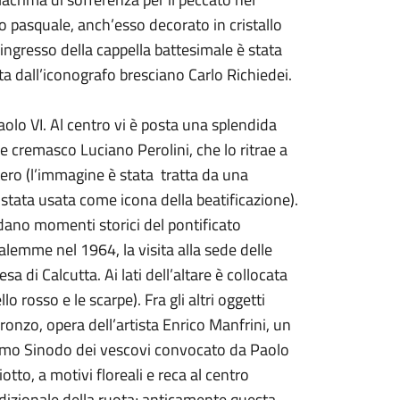
o pasquale, anch’esso decorato in cristallo
’ingresso della cappella battesimale è stata
ta dall’icono­grafo bresciano Carlo Richiedei.
aolo VI. Al centro vi è posta una splendida
re cremasco Luciano Perolini, che lo ritrae a
tero (l’immagine è stata tratta da una
 stata usata come icona della beatificazione).
rdano momenti storici del pontificato
alemme nel 1964, la visita alla sede delle
a di Calcutta. Ai lati dell’altare è collocata
lo rosso e le scarpe). Fra gli altri oggetti
ronzo, opera dell’artista Enrico Manfrini, un
 primo Sinodo dei vescovi convocato da Paolo
iotto, a motivi floreali e reca al centro
adizionale della ruota; anticamente questa