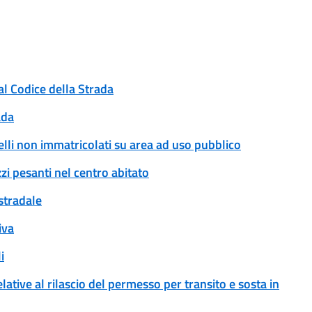
al Codice della Strada
ada
rrelli non immatricolati su area ad uso pubblico
zi pesanti nel centro abitato
 stradale
iva
i
ative al rilascio del permesso per transito e sosta in