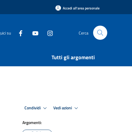
Accedi all'area personale
uici su
Cerca
Tutti gli argomenti
Condividi
Vedi azioni
Argomenti: