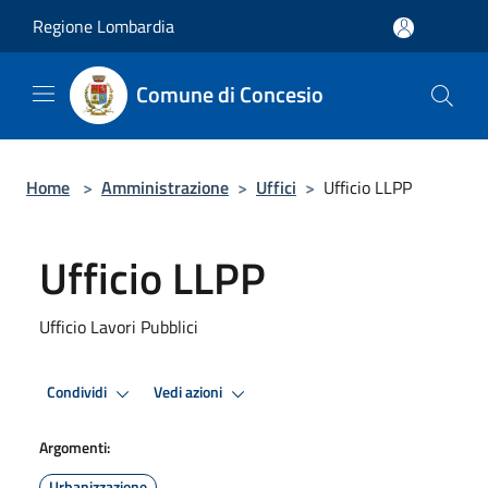
Salta al contenuto principale
Regione Lombardia
Comune di Concesio
Home
>
Amministrazione
>
Uffici
>
Ufficio LLPP
Ufficio LLPP
Ufficio Lavori Pubblici
Condividi
Vedi azioni
Argomenti:
Urbanizzazione