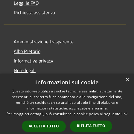
Leggi le FAQ
Richiesta assistenza
Amministrazione trasparente
Albo Pretorio
Informativa privacy
Note legali
×
Dichiarazione di accessibilità
Informazioni sui cookie
Questo sito web utilizza cookie tecnici e assimilati strettamente
necessari al corretto funzionamento e alla navigazione del sito,
nonché un cookie tecnico analitico al solo fine di elaborare
informazioni statistiche, aggregate e anonime.
RSS
Copyright © 2021 •
Per maggiori dettagli, può consultare la cookie policy al seguente
link
Accessibilità
Comune di Concesio •
Privacy
Powered by
Municipium
•
RIFIUTA TUTTO
ACCETTA TUTTO
Cookie
Accesso redazione