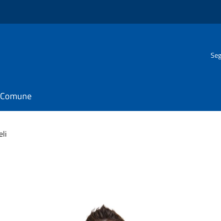
Seg
il Comune
eli