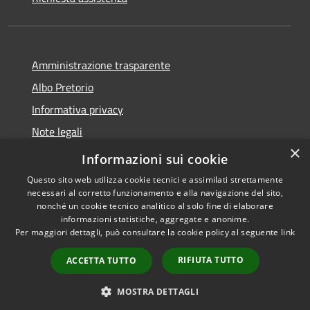
Amministrazione trasparente
Albo Pretorio
Informativa privacy
Note legali
×
Dichiarazione di accessibilità
Informazioni sui cookie
Questo sito web utilizza cookie tecnici e assimilati strettamente
necessari al corretto funzionamento e alla navigazione del sito,
nonché un cookie tecnico analitico al solo fine di elaborare
informazioni statistiche, aggregate e anonime.
RSS
Copyright © 2021 •
Per maggiori dettagli, può consultare la cookie policy al seguente
link
Accessibilità
Comune di Concesio •
Privacy
Powered by
Municipium
•
RIFIUTA TUTTO
ACCETTA TUTTO
Cookie
Accesso redazione
Mappa del sito
MOSTRA DETTAGLI