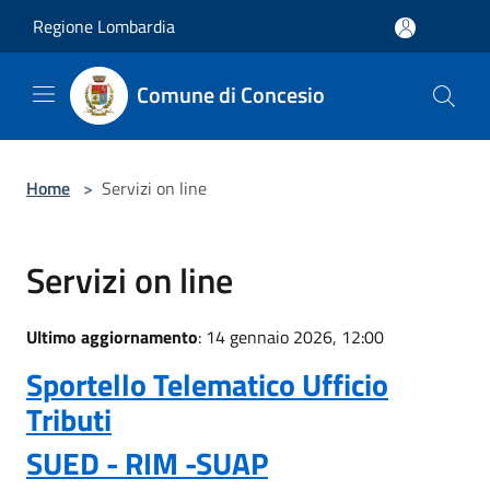
Salta al contenuto principale
Regione Lombardia
Comune di Concesio
Home
>
Servizi on line
Servizi on line
Ultimo aggiornamento
: 14 gennaio 2026, 12:00
Sportello Telematico Ufficio
Tributi
SUED - RIM -SUAP