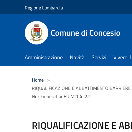
Salta al contenuto principale
Regione Lombardia
Comune di Concesio
Amministrazione
Novità
Servizi
Vivere 
Home
>
RIQUALIFICAZIONE E ABBATTIMENTO BARRIERE AR
NextGenerationEU M2C4 I2.2
RIQUALIFICAZIONE E A