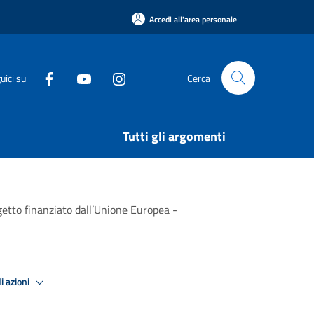
Accedi all'area personale
uici su
Cerca
Tutti gli argomenti
 finanziato dall’Unione Europea -
i azioni