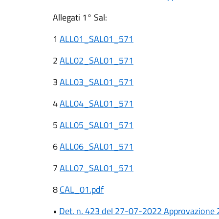
Allegati 1° Sal:
1
ALL01_SAL01_571
2
ALL02_SAL01_571
3
ALL03_SAL01_571
4
ALL04_SAL01_571
5
ALL05_SAL01_571
6
ALL06_SAL01_571
7
ALL07_SAL01_571
8
CAL_01.pdf
•
Det. n. 423
del 27-07-2022
Approvazione 