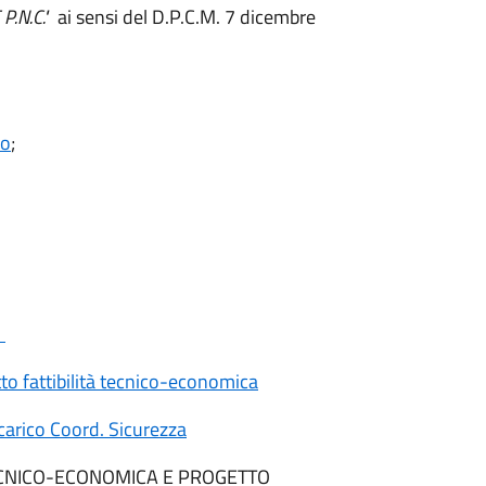
P.N.C."
ai sensi del D.P.C.M. 7 dicembre
vo
;
o
to fattibilità tecnico-economica
arico Coord. Sicurezza
ECNICO-ECONOMICA E PROGETTO