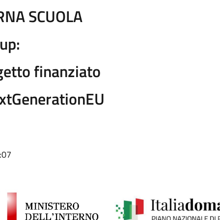
RNA SCUOLA
up:
tto finanziato
extGenerationEU
:07