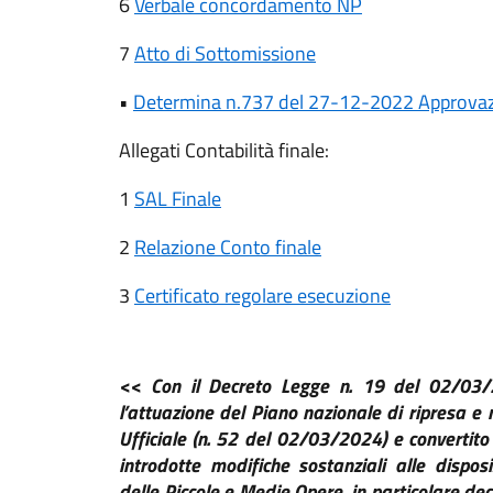
6
Verbale concordamento NP
7
Atto di Sottomissione
•
Determina n.737 del 27-12-2022 Approvazio
Allegati Contabilità finale:
1
SAL Finale
2
Relazione Conto finale
3
Certificato regolare esecuzione
<< Con il Decreto Legge n. 19 del 02/03/20
l’attuazione del Piano
nazionale di ripresa e 
Ufficiale (n. 52 del 02/03/2024) e
convertito
introdotte modifiche sostanziali alle dispos
delle Piccole e Medie Opere, in particolare dec