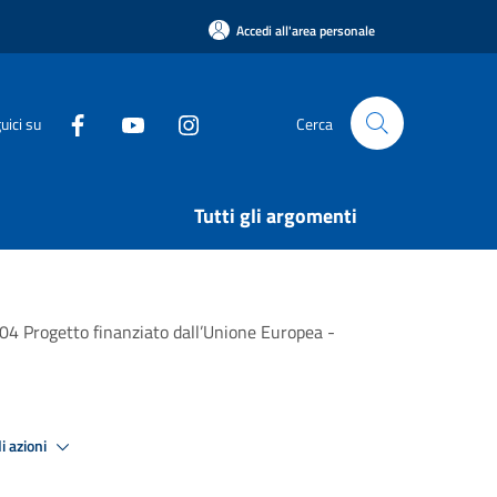
Accedi all'area personale
uici su
Cerca
Tutti gli argomenti
ogetto finanziato dall’Unione Europea -
i azioni