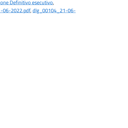
one Definitivo esecutivo
,
-06-2022.pdf
,
dlg_00104_21-06-