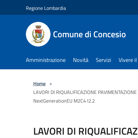
Salta al contenuto principale
Regione Lombardia
Comune di Concesio
Amministrazione
Novità
Servizi
Vivere 
Home
>
LAVORI DI RIQUALIFICAZIONE PAVIMENTAZIONE E
NextGenerationEU M2C4 I2.2
LAVORI DI RIQUALIFICA