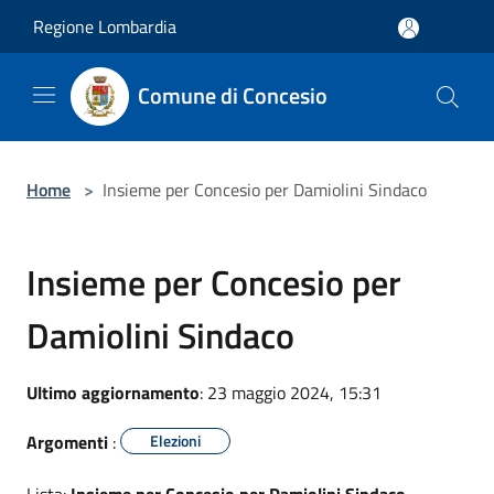
Salta al contenuto principale
Regione Lombardia
Comune di Concesio
Home
>
Insieme per Concesio per Damiolini Sindaco
Insieme per Concesio per
Damiolini Sindaco
Ultimo aggiornamento
: 23 maggio 2024, 15:31
Argomenti
:
Elezioni
Lista:
Insieme per Concesio per Damiolini Sindaco