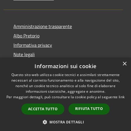
Amministrazione trasparente
Albo Pretorio
Informativa privacy
Note legali
×
Dichiarazione di accessibilità
Informazioni sui cookie
Questo sito web utilizza cookie tecnici e assimilati strettamente
necessari al corretto funzionamento e alla navigazione del sito,
nonché un cookie tecnico analitico al solo fine di elaborare
informazioni statistiche, aggregate e anonime.
RSS
Copyright © 2021 •
Per maggiori dettagli, può consultare la cookie policy al seguente
link
Accessibilità
Comune di Concesio •
Privacy
Powered by
Municipium
•
RIFIUTA TUTTO
ACCETTA TUTTO
Cookie
Accesso redazione
Mappa del sito
MOSTRA DETTAGLI