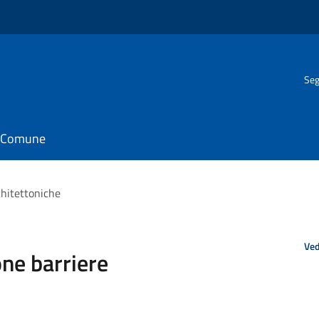
Seg
il Comune
chitettoniche
Ved
one barriere