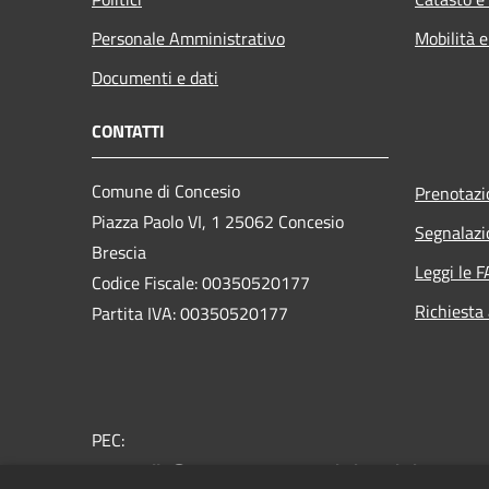
Personale Amministrativo
Mobilità e
Documenti e dati
CONTATTI
Comune di Concesio
Prenotaz
Piazza Paolo VI, 1 25062 Concesio
Segnalazi
Brescia
Leggi le 
Codice Fiscale: 00350520177
Richiesta
Partita IVA: 00350520177
PEC:
protocollo@pec.comune.concesio.brescia.it