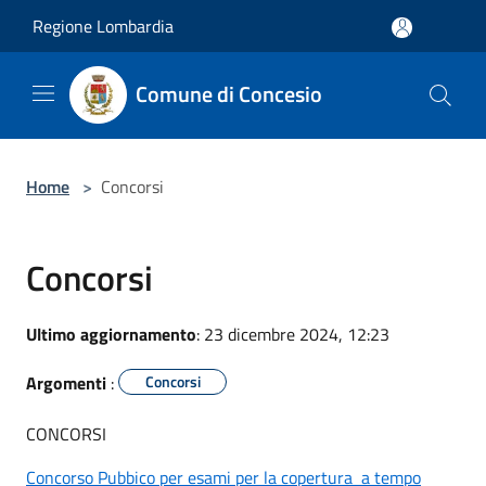
Salta al contenuto principale
Regione Lombardia
Comune di Concesio
Home
>
Concorsi
Concorsi
Ultimo aggiornamento
: 23 dicembre 2024, 12:23
Argomenti
:
Concorsi
CONCORSI
Concorso Pubbico per esami per la copertura a tempo