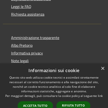
Leggi le FAQ
Richiesta assistenza
Amministrazione trasparente
Albo Pretorio
Informativa privacy
Note legali
×
Dichiarazione di accessibilità
Informazioni sui cookie
Questo sito web utilizza cookie tecnici e assimilati strettamente
necessari al corretto funzionamento e alla navigazione del sito,
nonché un cookie tecnico analitico al solo fine di elaborare
informazioni statistiche, aggregate e anonime.
RSS
Copyright © 2021 •
Per maggiori dettagli, può consultare la cookie policy al seguente
link
Accessibilità
Comune di Concesio •
Privacy
Powered by
Municipium
•
RIFIUTA TUTTO
ACCETTA TUTTO