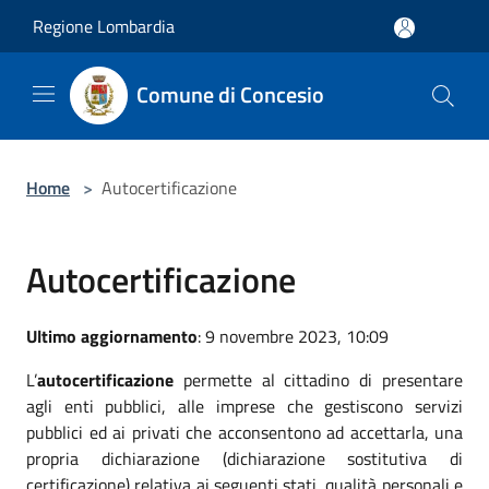
Salta al contenuto principale
Regione Lombardia
Comune di Concesio
Home
>
Autocertificazione
Autocertificazione
Ultimo aggiornamento
: 9 novembre 2023, 10:09
L’
autocertificazione
permette al cittadino di presentare
agli enti pubblici, alle imprese che gestiscono servizi
pubblici ed ai privati che acconsentono ad accettarla, una
propria dichiarazione (dichiarazione sostitutiva di
certificazione) relativa ai seguenti stati, qualità personali e