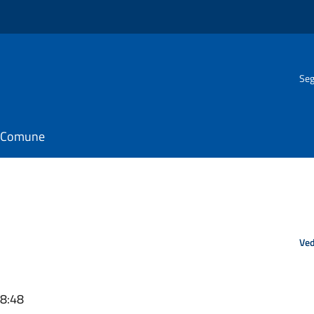
Seg
il Comune
Ved
08:48