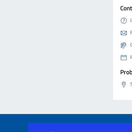
Cont
Prob