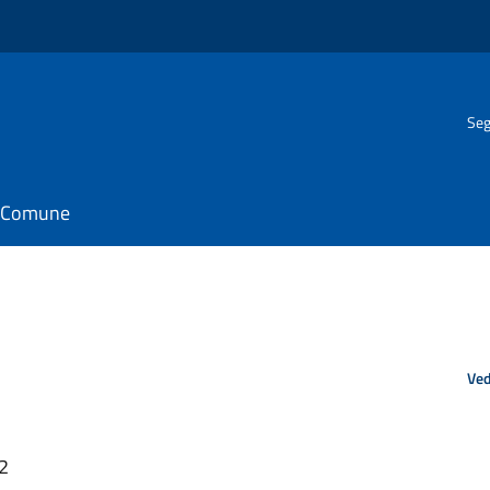
Seg
il Comune
Ved
32