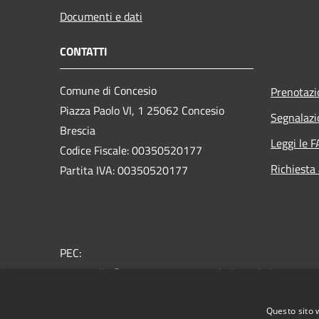
Documenti e dati
CONTATTI
Comune di Concesio
Prenotaz
Piazza Paolo VI, 1 25062 Concesio
Segnalazi
Brescia
Leggi le 
Codice Fiscale: 00350520177
Richiesta
Partita IVA: 00350520177
PEC:
protocollo@pec.comune.concesio.brescia.it
Centralino Unico: 030.2184000
Questo sito 