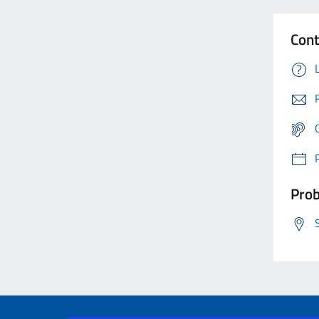
Cont
Prob