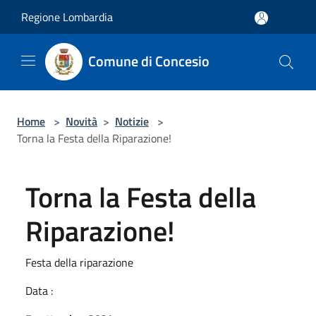
Salta al contenuto principale
Regione Lombardia
Comune di Concesio
Home
>
Novità
>
Notizie
>
Torna la Festa della Riparazione!
Torna la Festa della
Riparazione!
Festa della riparazione
Data :