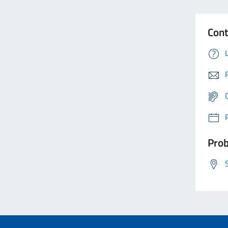
Cont
Prob