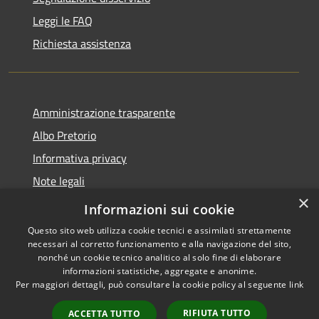
Leggi le FAQ
Richiesta assistenza
Amministrazione trasparente
Albo Pretorio
Informativa privacy
Note legali
×
Dichiarazione di accessibilità
Informazioni sui cookie
Questo sito web utilizza cookie tecnici e assimilati strettamente
necessari al corretto funzionamento e alla navigazione del sito,
nonché un cookie tecnico analitico al solo fine di elaborare
informazioni statistiche, aggregate e anonime.
RSS
Copyright © 2021 •
Per maggiori dettagli, può consultare la cookie policy al seguente
link
Accessibilità
Comune di Concesio •
Privacy
Powered by
Municipium
•
RIFIUTA TUTTO
ACCETTA TUTTO