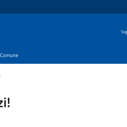
Seg
il Comune
!
i!