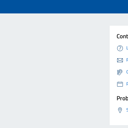
Cont
Prob