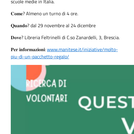
scuole medie in Italia.
𝐂𝐨𝐦𝐞? Almeno un turno di 4 ore.
𝐐𝐮𝐚𝐧𝐝𝐨? dal 29 novembre al 24 dicembre
𝐃𝐨𝐯𝐞? Libreria Feltrinelli di C.so Zanardelli, 3, Brescia.
𝐏𝐞𝐫 𝐢𝐧𝐟𝐨𝐫𝐦𝐚𝐳𝐢𝐨𝐧𝐢:
www.manitese.it/iniziative/molto-
piu-di-un-pacchetto-regalo/