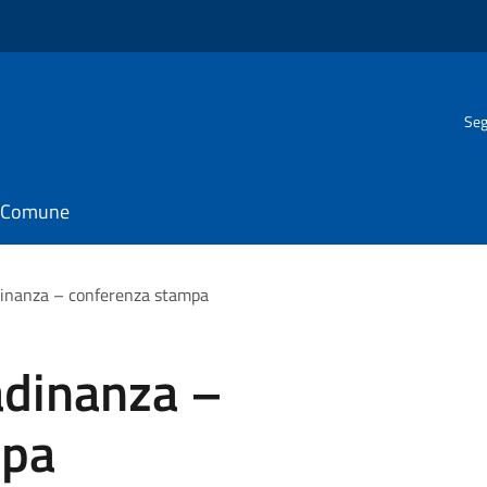
Seg
il Comune
adinanza – conferenza stampa
tadinanza –
mpa