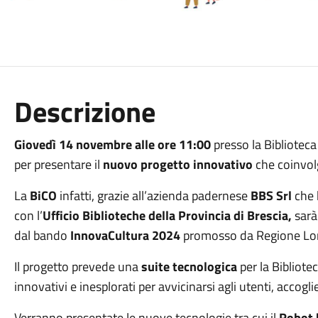
Descrizione
Giovedì 14 novembre alle ore 11:00
presso la Biblioteca
per presentare il
nuovo progetto innovativo
che coinvolg
La
BiCO
infatti, grazie all’azienda padernese
BBS Srl
che 
con l’
Ufficio Biblioteche della Provincia di Brescia,
sarà 
dal bando
InnovaCultura 2024
promosso da Regione Lo
Il progetto prevede una
suite tecnologica
per la Bibliot
innovativi e inesplorati per avvicinarsi agli utenti, accogl
Verranno presentate le nuove tecnologie tra cui il
Robot 