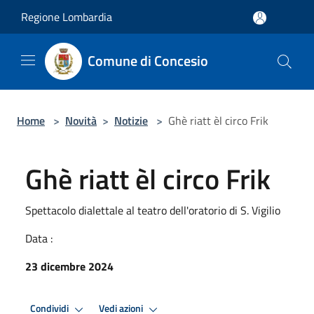
Salta al contenuto principale
Regione Lombardia
Comune di Concesio
Home
>
Novità
>
Notizie
>
Ghè riatt èl circo Frik
Ghè riatt èl circo Frik
Spettacolo dialettale al teatro dell'oratorio di S. Vigilio
Data :
23 dicembre 2024
Condividi
Vedi azioni