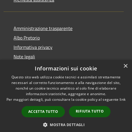
Amministrazione trasparente
Albo Pretorio
Informativa privacy
Note legali
×
Dichiarazione di accessibilità
Informazioni sui cookie
Questo sito web utilizza cookie tecnici e assimilati strettamente
necessari al corretto funzionamento e alla navigazione del sito,
nonché un cookie tecnico analitico al solo fine di elaborare
informazioni statistiche, aggregate e anonime.
RSS
Copyright © 2021 •
Per maggiori dettagli, può consultare la cookie policy al seguente
link
Accessibilità
Comune di Concesio •
Privacy
Powered by
Municipium
•
RIFIUTA TUTTO
ACCETTA TUTTO
Cookie
Accesso redazione
Mappa del sito
MOSTRA DETTAGLI