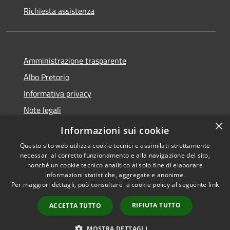
Richiesta assistenza
Amministrazione trasparente
Albo Pretorio
Informativa privacy
Note legali
×
Dichiarazione di accessibilità
Informazioni sui cookie
Questo sito web utilizza cookie tecnici e assimilati strettamente
necessari al corretto funzionamento e alla navigazione del sito,
nonché un cookie tecnico analitico al solo fine di elaborare
informazioni statistiche, aggregate e anonime.
RSS
Copyright © 2021 •
Per maggiori dettagli, può consultare la cookie policy al seguente
link
Accessibilità
Comune di Concesio •
Privacy
Powered by
Municipium
•
RIFIUTA TUTTO
ACCETTA TUTTO
Cookie
Accesso redazione
Mappa del sito
MOSTRA DETTAGLI