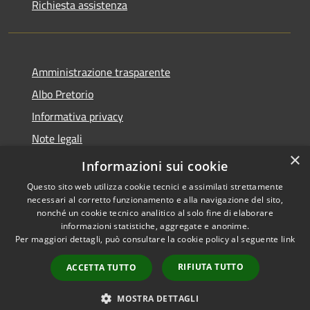
Richiesta assistenza
Amministrazione trasparente
Albo Pretorio
Informativa privacy
Note legali
×
Dichiarazione di accessibilità
Informazioni sui cookie
Questo sito web utilizza cookie tecnici e assimilati strettamente
necessari al corretto funzionamento e alla navigazione del sito,
nonché un cookie tecnico analitico al solo fine di elaborare
informazioni statistiche, aggregate e anonime.
RSS
Copyright © 2021 •
Per maggiori dettagli, può consultare la cookie policy al seguente
link
Accessibilità
Comune di Concesio •
Privacy
Powered by
Municipium
•
RIFIUTA TUTTO
ACCETTA TUTTO
Cookie
Accesso redazione
Mappa del sito
MOSTRA DETTAGLI