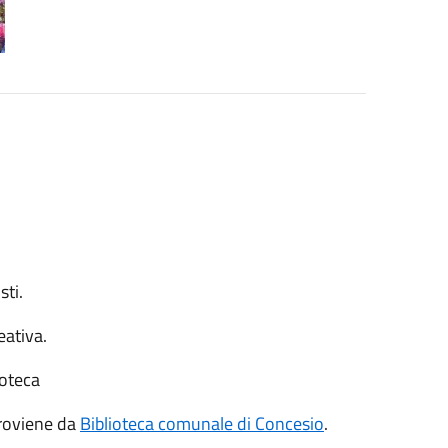
sti.
eativa.
ioteca
roviene da
Biblioteca comunale di Concesio
.