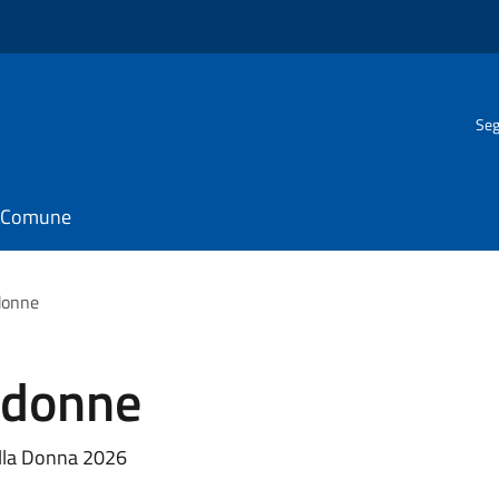
Seg
il Comune
 donne
e donne
ella Donna 2026