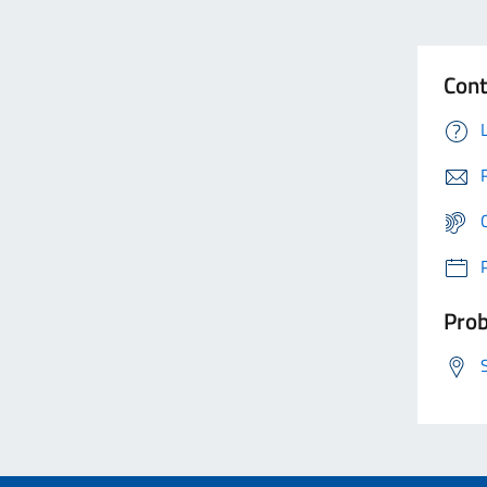
Cont
Prob