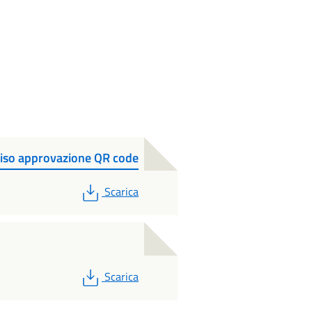
o approvazione QR code
PDF
Scarica
PDF
Scarica