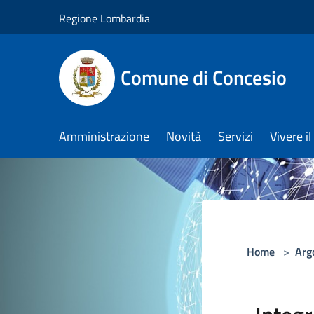
Salta al contenuto principale
Regione Lombardia
Comune di Concesio
Amministrazione
Novità
Servizi
Vivere 
Home
>
Arg