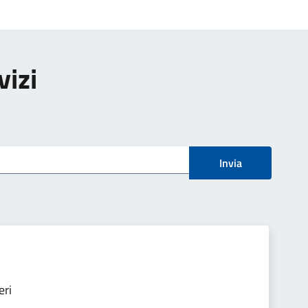
vizi
Invia
eri