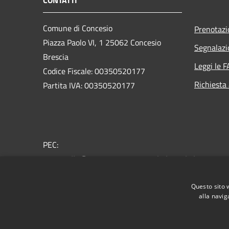
Comune di Concesio
Prenotaz
Piazza Paolo VI, 1 25062 Concesio
Segnalazi
Brescia
Leggi le 
Codice Fiscale: 00350520177
Richiesta
Partita IVA: 00350520177
PEC:
protocollo@pec.comune.concesio.brescia.it
Centralino Unico: 030.2184000
Questo sito 
alla navig