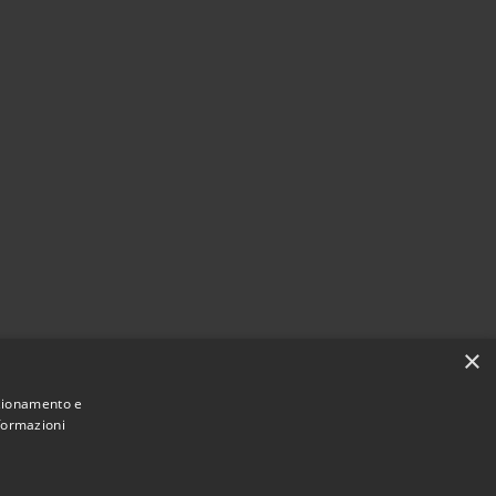
×
nzionamento e
nformazioni